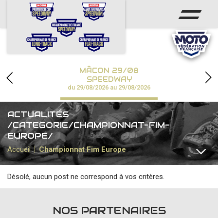
ACCUEIL
ACTUS
CALENDRIER
MÂCON 29/08
CHAMPIONNATS
SPEEDWAY
du 29/08/2026 au 29/08/2026
RÉSULTATS
ACTUALITÉS
SPEEDWAY ACADÉMIE
/CATEGORIE/CHAMPIONNAT-FIM-
EUROPE/
PHOTOS / VIDÉOS
Accueil
Championnat Fim Europe
PARTENAIRES
Désolé, aucun post ne correspond à vos critères.
TOUTES
CHAMPIONNAT DE FRANCE
CHAMPIONNAT FIM
NOS PARTENAIRES