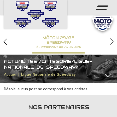
ACCUEIL
ACTUS
CALENDRIER
MÂCON 29/08
CHAMPIONNATS
SPEEDWAY
du 29/08/2026 au 29/08/2026
RÉSULTATS
ACTUALITÉS /CATEGORIE/LIGUE-
SPEEDWAY ACADÉMIE
NATIONALE-DE-SPEEDWAY/
Accueil
Ligue Nationale de Speedway
PHOTOS / VIDÉOS
Désolé, aucun post ne correspond à vos critères.
PARTENAIRES
TOUTES
CHAMPIONNAT DE FRANCE
CHAMPIONNAT FIM
NOS PARTENAIRES