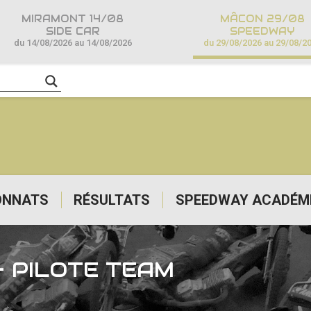
MIRAMONT 14/08
MÂCON 29/08
SIDE CAR
SPEEDWAY
du 14/08/2026 au 14/08/2026
du 29/08/2026 au 29/08/2
ONNATS
RÉSULTATS
SPEEDWAY ACADÉM
 PILOTE TEAM