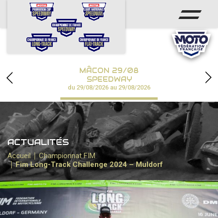
ACCUEIL
ACTUS
CALENDRIER
MÂCON 29/08
CHAMPIONNATS
SPEEDWAY
du 29/08/2026 au 29/08/2026
RÉSULTATS
SPEEDWAY ACADÉMIE
ACTUALITÉS
PHOTOS / VIDÉOS
Accueil
Championnat FIM
Fim Long-Track Challenge 2024 – Muldorf
PARTENAIRES