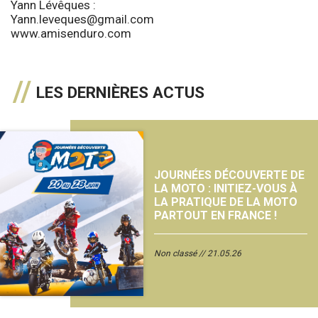
Yann Lévêques :
Yann.leveques@gmail.com
www.amisenduro.com
LES DERNIÈRES ACTUS
JOURNÉES DÉCOUVERTE DE
LA MOTO : INITIEZ-VOUS À
LA PRATIQUE DE LA MOTO
PARTOUT EN FRANCE !
Non classé
21.05.26