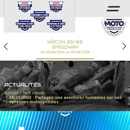
ACCUEIL
ACTUS
CALENDRIER
MÂCON 29/08
CHAMPIONNATS
SPEEDWAY
du 29/08/2026 au 29/08/2026
RÉSULTATS
SPEEDWAY ACADÉMIE
ACTUALITÉS
PHOTOS / VIDÉOS
Accueil
Non classé
MÉDECINS : Partagez une aventures humaines sur nos
PARTENAIRES
épreuves motocyclistes.