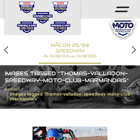
ACCUEIL
ACTUS
CALENDRIER
MÂCON 29/08
CHAMPIONNATS
SPEEDWAY
du 29/08/2026 au 29/08/2026
RÉSULTATS
IMAGES TAGGED "THOMAS-VALLADON-
SPEEDWAY ACADÉMIE
SPEEDWAY-MOTO-CLUB-MARMANDAIS"
Accueil
PHOTOS / VIDÉOS
Images tagged "thomas-valladon-speedway-moto-club-
marmandais"
PARTENAIRES