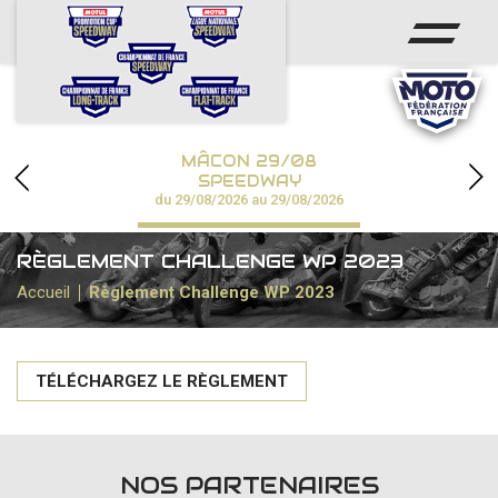
ACCUEIL
ACTUS
CALENDRIER
MÂCON 29/08
CHAMPIONNATS
SPEEDWAY
du 29/08/2026 au 29/08/2026
RÉSULTATS
RÈGLEMENT CHALLENGE WP 2023
SPEEDWAY ACADÉMIE
Accueil
Règlement Challenge WP 2023
PHOTOS / VIDÉOS
TÉLÉCHARGEZ LE RÈGLEMENT
PARTENAIRES
NOS PARTENAIRES