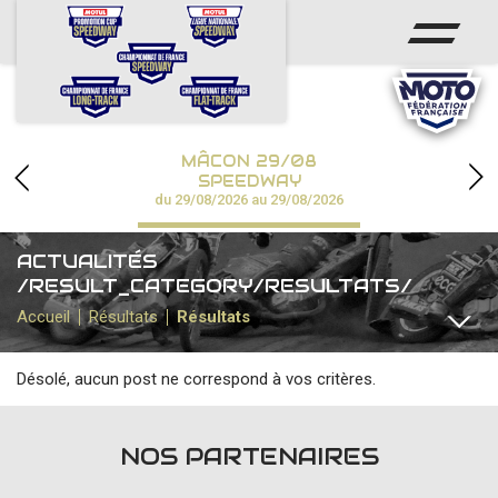
ACCUEIL
ACTUS
CALENDRIER
MÂCON 29/08
CHAMPIONNATS
SPEEDWAY
du 29/08/2026 au 29/08/2026
RÉSULTATS
ACTUALITÉS
SPEEDWAY ACADÉMIE
/RESULT_CATEGORY/RESULTATS/
Accueil
Résultats
Résultats
PHOTOS / VIDÉOS
Désolé, aucun post ne correspond à vos critères.
PARTENAIRES
TOUTES
CHAMPIONNAT DE FRANCE
CHAMPIONNAT FIM
NOS PARTENAIRES