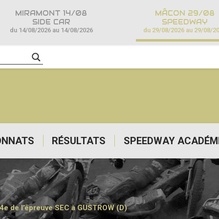
MIRAMONT 14/08
MÂCON 29/08
SIDE CAR
SPEEDWAY
du 14/08/2026 au 14/08/2026
du 29/08/2026 au 29/08/2
ONNATS
RÉSULTATS
SPEEDWAY ACADÉM
 4e de l’épreuve SEC à GUSTROW (D)