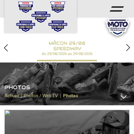
ACCUEIL
ACTUS
CALENDRIER
MÂCON 29/08
CHAMPIONNATS
SPEEDWAY
du 29/08/2026 au 29/08/2026
RÉSULTATS
SPEEDWAY ACADÉMIE
PHOTOS
PHOTOS / VIDÉOS
Accueil
Photos / Web TV
Photos
PARTENAIRES
TOUTES
PHOTOS
VIDÉOS